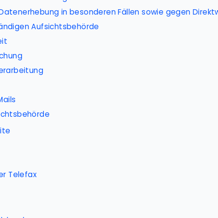
Datenerhebung in besonderen Fällen sowie gegen Direkt
ändigen Aufsichts­behörde
it
schung
erarbeitung
ails
ichtsbehörde
ite
er Telefax